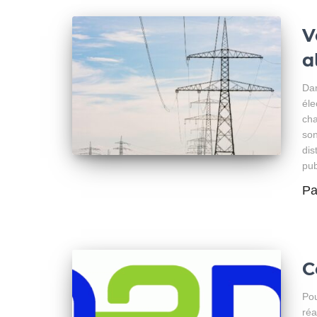
V
a
Dan
éle
cha
son
dis
pub
P
C
Pou
réa