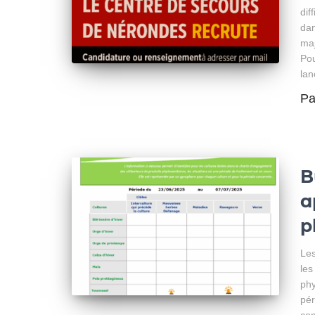
dif
dan
maj
Pou
lan
P
B
a
p
Les
les
phy
pér
con