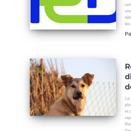
une
vos
déb
les
P
R
d
d
La 
plu
et 
rap
Res
San