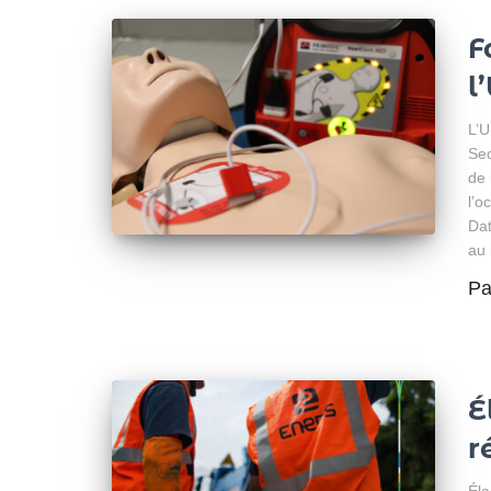
F
l
L’U
Sec
de 
l’o
Dat
au 
P
É
r