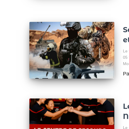
S
e
Le 
05 
Mon
P
L
N
Le 