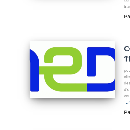
tra
P
C
T
pou
cli
des
d’é
vou
Li
P