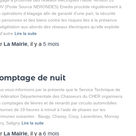
gage à proximité des réseaux électriques Haute Tension 20
0V (Poste Source NERONDES) Enedis procède régulièrement à
 opérations d’élagage afin de garantir d’une part, la sécurité
 personnes et des biens contre les risques liés à la présence
végétation aux abords des réseaux électriques qu’elle exploite
 d’autre
Lire la suite
ar
La Mairie
, il y a
5 mois
omptage de nuit
s vous informons par la présente que le Service Technique de
Fédération Départementale des Chasseurs du CHER organisera
 comptages de lièvres et de renards par circuits automobiles
turnes de 19 heures à minuit à l’aide de phares sur les
munes suivantes : Baugy, Chassy, Couy, Laverdines, Mornay
ry, Saligny
Lire la suite
ar
La Mairie
, il y a
6 mois