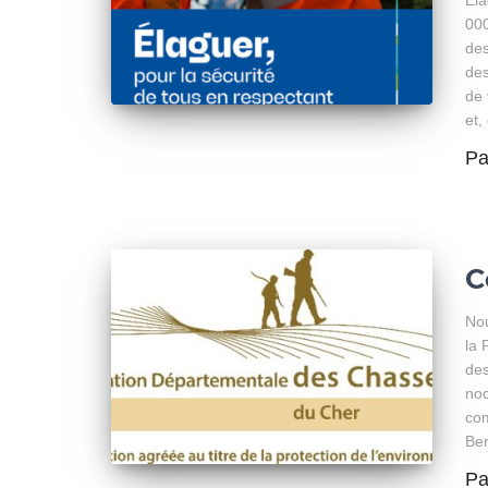
Éla
00
des
des
de 
et,
P
C
Nou
la 
des
noc
com
Ber
P