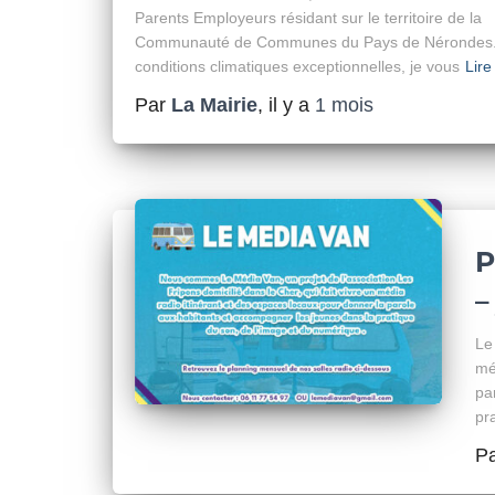
Parents Employeurs résidant sur le territoire de la
Communauté de Communes du Pays de Nérondes.
conditions climatiques exceptionnelles, je vous
Lire
Par
La Mairie
, il y a
1 mois
P
–
Le
mé
pa
pr
P