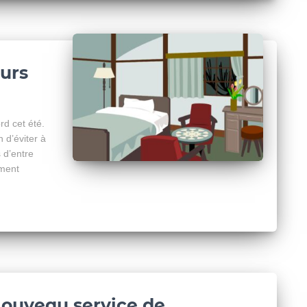
urs
rd cet été.
n d’éviter à
 d’entre
ement
ouveau service de