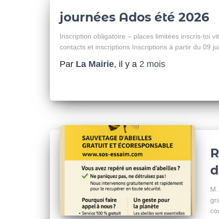
journées Ados été 2026
Inscription obligatoire – places limitées inscris-toi vit
contacts et inscriptions Inscriptions à partir du 09 j
Par
La Mairie
, il y a
2 mois
R
d
M.
gr
co