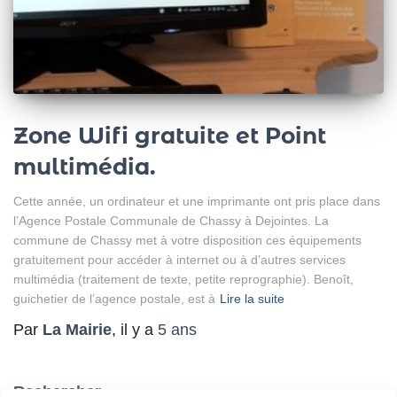
Zone Wifi gratuite et Point
multimédia.
Cette année, un ordinateur et une imprimante ont pris place dans
l’Agence Postale Communale de Chassy à Dejointes. La
commune de Chassy met à votre disposition ces équipements
gratuitement pour accéder à internet ou à d’autres services
multimédia (traitement de texte, petite reprographie). Benoît,
guichetier de l’agence postale, est à
Lire la suite
Par
La Mairie
, il y a
5 ans
Rechercher