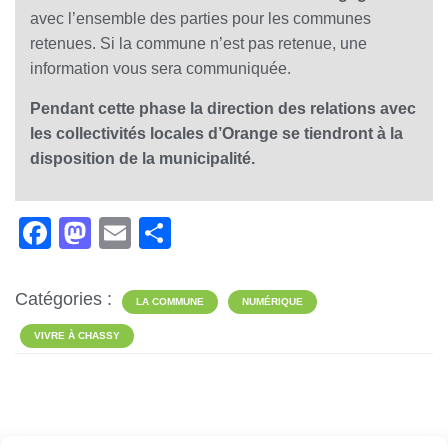
avec l’ensemble des parties pour les communes
retenues. Si la commune n’est pas retenue, une
information vous sera communiquée.
Pendant cette phase la direction des relations avec
les collectivités locales d’Orange se tiendront à la
disposition de la municipalité.
F
M
E
P
a
a
m
ar
c
st
ail
ta
Catégories :
LA COMMUNE
NUMÉRIQUE
e
o
g
VIVRE À CHASSY
b
d
er
o
o
o
n