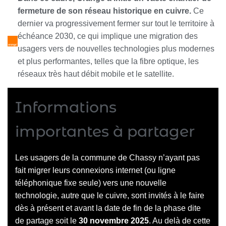
fermeture de son réseau historique en cuivre.
Ce
dernier va progressivement fermer sur tout le territoire à
échéance 2030, ce qui implique une migration des
usagers vers de nouvelles technologies plus modernes
et plus performantes, telles que la fibre optique, les
réseaux très haut débit mobile et le satellite.
Informations
importantes à partager
Les usagers de la commune de Chassy n’ayant pas
fait migrer leurs connexions internet (ou ligne
téléphonique fixe seule) vers une nouvelle
technologie, autre que le cuivre, sont invités à le faire
dès à présent et avant la date de fin de la phase dite
de partage soit le
30 novembre 2025
. Au delà de cette