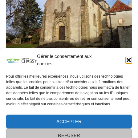
Gérer le consentement aux
cookies
7. Croix de Mission
Pour offrir les meilleures expériences, nous utilisons des technologies
Croix en bois de chêne dressée à droite de la
telles que les cookies pour stocker et/ou accéder aux informations des
façade de l’église.
appareils. Le fait de consentir à ces technologies nous permettra de traiter
des données telles que le comportement de navigation ou les ID uniques
sur ce site. Le fait de ne pas consentir ou de retirer son consentement peut
avoir un effet négatif sur certaines caractéristiques et fonctions.
ACCEPTER
Données personnelles
contacts
REFUSER