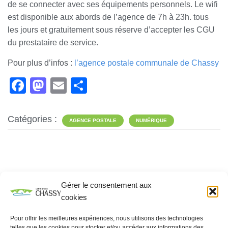
de se connecter avec ses équipements personnels. Le wifi
est disponible aux abords de l’agence de 7h à 23h. tous
les jours et gratuitement sous réserve d’accepter les CGU
du prestataire de service.
Pour plus d’infos :
l’agence postale communale de Chassy
F
M
E
P
a
a
m
ar
c
st
ail
ta
Catégories :
AGENCE POSTALE
NUMÉRIQUE
e
o
g
b
d
er
o
o
o
n
Gérer le consentement aux
Rechercher
k
cookies
RECHERCHER
Pour offrir les meilleures expériences, nous utilisons des technologies
telles que les cookies pour stocker et/ou accéder aux informations des