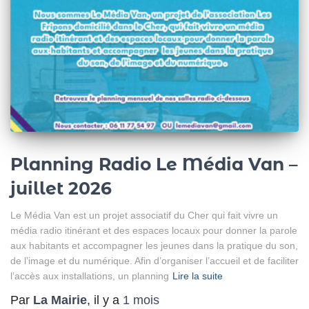
Planning Radio Le Média Van –
juillet 2026
Le Média Van est un projet associatif du Cher qui fait vivre un
média radio itinérant et des espaces locaux pour donner la parole
aux habitants et accompagner les jeunes dans la pratique du son,
de l’image et du numérique. Afin d’organiser l’accueil et de faciliter
l’accès aux installations, un planning
Lire la suite
Par
La Mairie
, il y a
1 mois