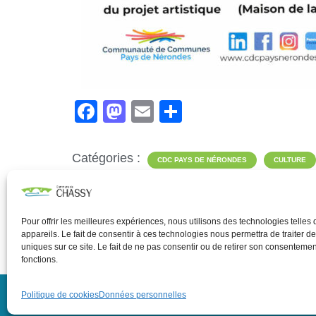
F
M
E
P
a
a
m
ar
c
st
ail
ta
Catégories :
CDC PAYS DE NÉRONDES
CULTURE
e
o
g
LOISIRS
TIERS LIEUX
b
d
er
o
o
Pour offrir les meilleures expériences, nous utilisons des technologies telle
appareils. Le fait de consentir à ces technologies nous permettra de traiter 
o
n
uniques sur ce site. Le fait de ne pas consentir ou de retirer son consentement
fonctions.
k
Politique de cookies
Données personnelles
Données person