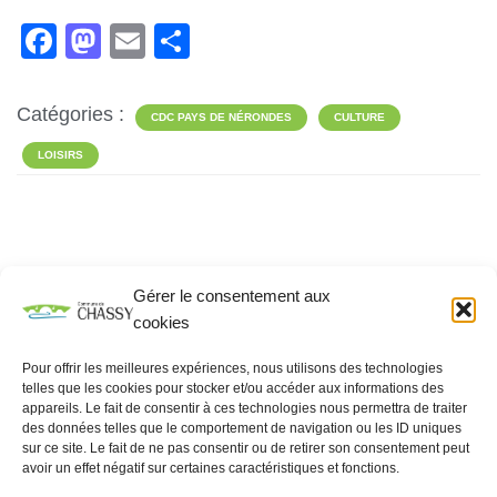
F
M
E
P
a
a
m
ar
c
st
ail
ta
Catégories :
CDC PAYS DE NÉRONDES
CULTURE
e
o
g
LOISIRS
b
d
er
o
o
o
n
k
Gérer le consentement aux
Rechercher
cookies
RECHERCHER
Pour offrir les meilleures expériences, nous utilisons des technologies
telles que les cookies pour stocker et/ou accéder aux informations des
appareils. Le fait de consentir à ces technologies nous permettra de traiter
des données telles que le comportement de navigation ou les ID uniques
sur ce site. Le fait de ne pas consentir ou de retirer son consentement peut
avoir un effet négatif sur certaines caractéristiques et fonctions.