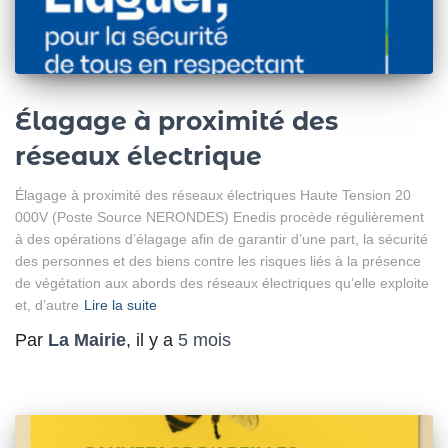
Élagage à proximité des
réseaux électrique
Élagage à proximité des réseaux électriques Haute Tension 20
000V (Poste Source NERONDES) Enedis procède régulièrement
à des opérations d’élagage afin de garantir d’une part, la sécurité
des personnes et des biens contre les risques liés à la présence
de végétation aux abords des réseaux électriques qu’elle exploite
et, d’autre
Lire la suite
Par
La Mairie
, il y a
5 mois