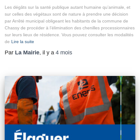
Les dégâts sur la santé publique autant humaine qu’animale, et
sur celles des végétaux sont de nature à prendre une décision
par Arrêté municipal obligeant les habitants de la commune de
Chassy de procéder à l’élimination des chenilles processionnaires
sur leurs lieux de résidence. Vous pouvez consulter les modalités
de
Lire la suite
Par
La Mairie
, il y a
4 mois