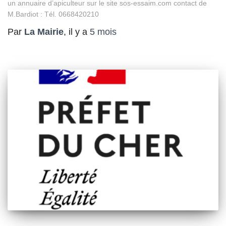
un annuaire d’apiculteur sur le site sos-essaim.com contact de
M.Bardiot : Tél. 0668420210
Par
La Mairie
, il y a
5 mois