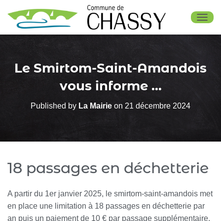
OUV
Le Smirtom-Saint-Amandois
vous informe …
Published by
La Mairie
on
21 décembre 2024
18 passages en déchetterie
A partir du 1er janvier 2025, le smirtom-saint-amandois met
en place une limitation à 18 passages en déchetterie par
an puis un paiement de 10 € par passage supplémentaire.