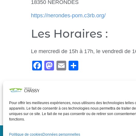
18350 NERONDES
https://nerondes-pom.c3rb.org/
Les Horaires :
Le mercredi de 15h à 17h, le vendredi de 
F
M
E
P
a
a
m
ar
c
st
ail
ta
Catégories :
CDC PAYS DE NÉRONDES
CULTURE
e
o
g
b
d
er
Pour offrir les meilleures expériences, nous utilisons des technologies telle
appareils. Le fait de consentir à ces technologies nous permettra de traiter 
o
o
uniques sur ce site. Le fait de ne pas consentir ou de retirer son consentement
fonctions.
o
n
k
Politique de cookies
Données personnelles
Données person