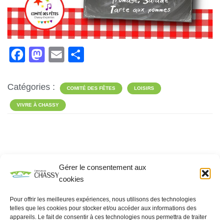
F
M
E
P
a
a
m
ar
c
st
ail
ta
Catégories :
COMITÉ DES FÊTES
LOISIRS
e
o
g
VIVRE À CHASSY
b
d
er
o
o
o
n
k
Gérer le consentement aux
Rechercher
cookies
RECHERCHER
Pour offrir les meilleures expériences, nous utilisons des technologies
telles que les cookies pour stocker et/ou accéder aux informations des
appareils. Le fait de consentir à ces technologies nous permettra de traiter