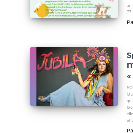
ani
77
P
S
M
«
SO
MUS
qu’
fac
ell
et 
P