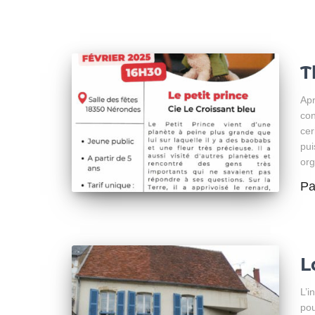
T
Apr
con
cer
pui
org
P
L
L’i
pou