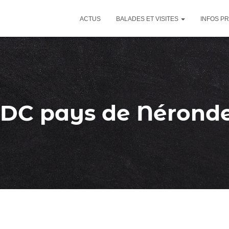
ACTUS
BALADES ET VISITES
INFOS P
DC pays de Nérond