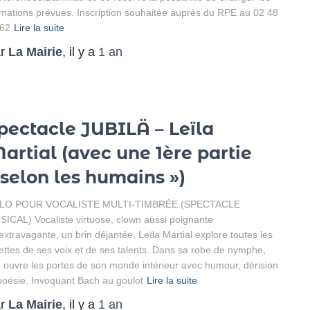
mations prévues. Inscription souhaitée auprès du RPE au 02 48
 62
Lire la suite
ar
La Mairie
, il y a
1 an
pectacle JUBILÄ – Leïla
artial (avec une 1ère partie
 selon les humains »)
LO POUR VOCALISTE MULTI-TIMBRÉE (SPECTACLE
ICAL) Vocaliste virtuose, clown aussi poignante
extravagante, un brin déjantée, Leïla Martial explore toutes les
ettes de ses voix et de ses talents. Dans sa robe de nymphe,
e ouvre les portes de son monde intérieur avec humour, dérision
poésie. Invoquant Bach au goulot
Lire la suite
ar
La Mairie
, il y a
1 an