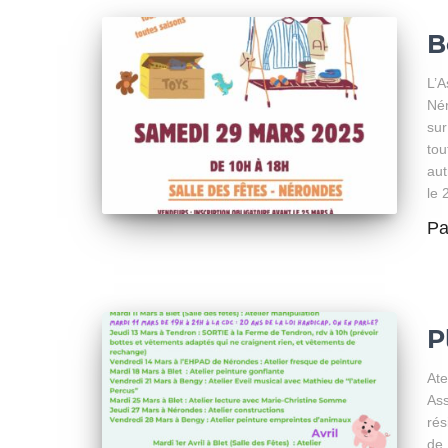
B
L’A
Nér
sur
tou
aut
le 
P
P
Ate
Ass
rés
de 