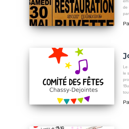
emp
de 
par
P
J
Le 
le 
pro
!Bu
tou
P