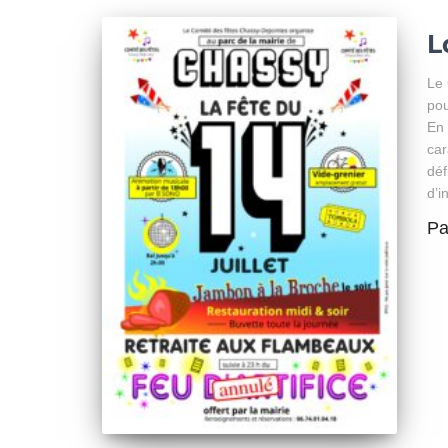
L
Le 
pou
En 
car
déf
d’i
P