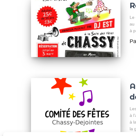
R
Le 
au 
à p
P
A
d
Les
à l
à l
la 