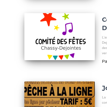
C
D
L’a
Dej
des
ver
P
J
La 
com