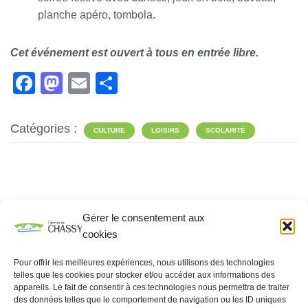
planche apéro, tombola.
Cet événement est ouvert à tous en entrée libre.
F
M
E
P
a
a
m
ar
c
st
ail
ta
Catégories :
CULTURE
LOISIRS
SCOLARITÉ
e
o
g
b
d
er
o
o
o
n
Gérer le consentement aux
Rechercher
k
cookies
RECHERCHER
Pour offrir les meilleures expériences, nous utilisons des technologies
telles que les cookies pour stocker et/ou accéder aux informations des
appareils. Le fait de consentir à ces technologies nous permettra de traiter
des données telles que le comportement de navigation ou les ID uniques