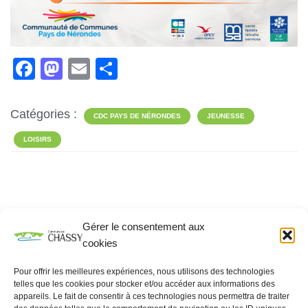
F
M
E
P
a
a
m
ar
c
st
ail
ta
Catégories :
CDC PAYS DE NÉRONDES
JEUNESSE
e
o
g
LOISIRS
b
d
er
o
o
o
n
k
Gérer le consentement aux
Rechercher
cookies
RECHERCHER
Pour offrir les meilleures expériences, nous utilisons des technologies
telles que les cookies pour stocker et/ou accéder aux informations des
appareils. Le fait de consentir à ces technologies nous permettra de traiter