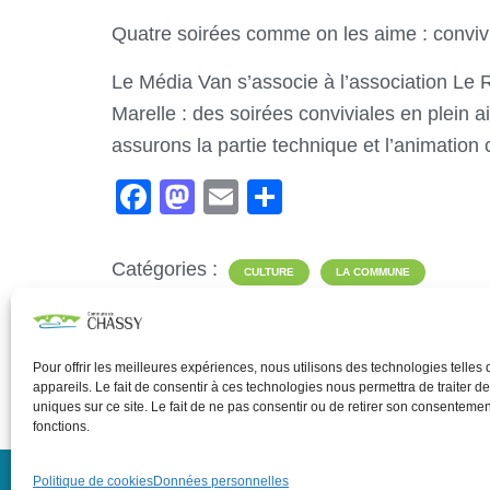
Quatre soirées comme on les aime : conviv
Le Média Van s’associe à l’association Le 
Marelle : des soirées conviviales en plein 
assurons la partie technique et l’animation 
F
M
E
P
a
a
m
ar
c
st
ail
ta
Catégories :
CULTURE
LA COMMUNE
e
o
g
LOISIRS
VIVRE À CHASSY
b
d
er
o
o
Pour offrir les meilleures expériences, nous utilisons des technologies telle
appareils. Le fait de consentir à ces technologies nous permettra de traiter 
o
n
uniques sur ce site. Le fait de ne pas consentir ou de retirer son consentement
fonctions.
k
Politique de cookies
Données personnelles
Données person