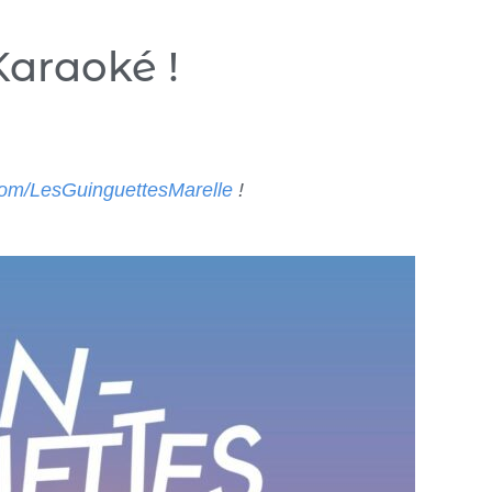
 Karaoké !
com/LesGuinguettesMarelle
!