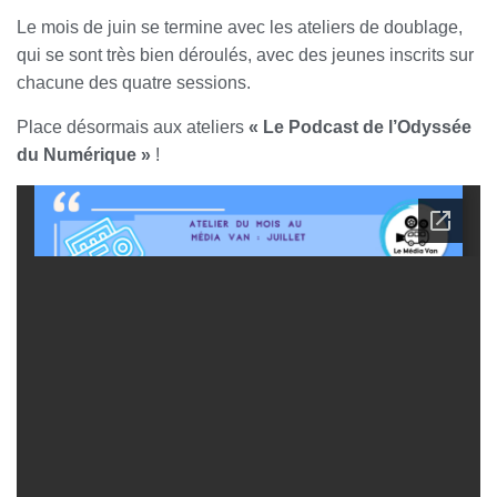
Le mois de juin se termine avec les ateliers de doublage,
qui se sont très bien déroulés, avec des jeunes inscrits sur
chacune des quatre sessions.
Place désormais aux ateliers
« Le Podcast de l’Odyssée
du Numérique »
!